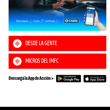
DESDE LA GENTE
MICROS DEL IMFC
Descargá la App de Acción >