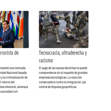
rrorista de
Tecnocracia, ultraderecha y
racismo
resentó una renovada
El auge de las nuevas derechas no puede
ridad Nacional basada
comprenderse sin el respaldo de grandes
 y la criminalización de
empresas tecnológicas. La reacción
l retorno del
conservadora contra la inmigración, eje
lave electoral, amenaza
central de disputas geopolíticas.
 sociedad civil.