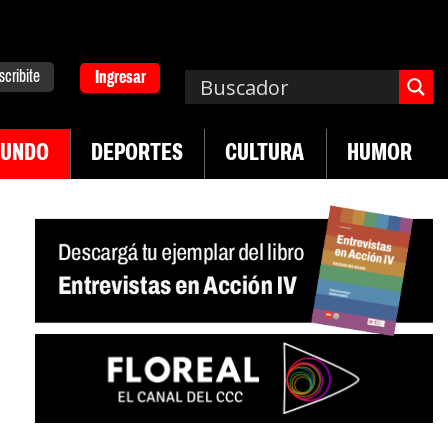
scribite
Ingresar
UNDO
DEPORTES
CULTURA
HUMOR
|
|
ersitario
Industria textil sigue en caída
Sin san