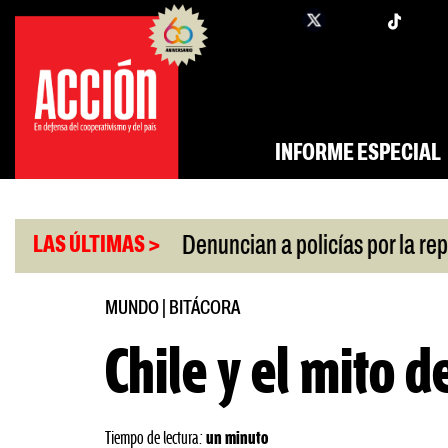
Saltar
twi
facebook
al
contenido
INFORME ESPECIAL
|
 por la crisis
Denuncian a policías por la represi
LAS ÚLTIMAS >
MUNDO
|
BITÁCORA
Chile y el mito d
Tiempo de lectura:
un minuto