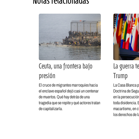
Notas relacionadas
Ceuta, una frontera bajo
La guerra te
presión
Trump
El cruce de migrantes marroquíes hacia
La Casa Blanca p
el enclave español dejó casi un centenar
Doctrina de Segu
de muertos. Qué hay detrás de una
en la persecución
tragedia que se repite y qué actores tratan
toda disidencia. E
de capitalizarla.
macartismo, en c
los derechos de la