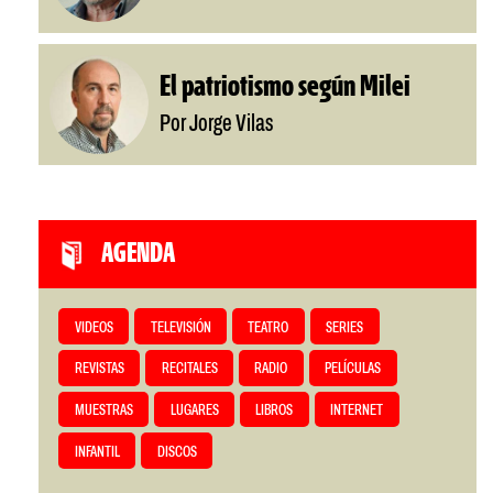
El patriotismo según Milei
Por Jorge Vilas
AGENDA
VIDEOS
TELEVISIÓN
TEATRO
SERIES
REVISTAS
RECITALES
RADIO
PELÍCULAS
MUESTRAS
LUGARES
LIBROS
INTERNET
INFANTIL
DISCOS