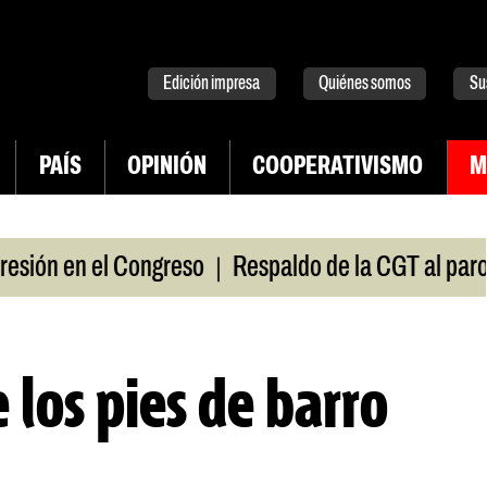
tter
instagram
tiktok
Youtube
Spotify
Edición impresa
Quiénes somos
Su
PAÍS
OPINIÓN
COOPERATIVISMO
M
|
ón en el Congreso
Respaldo de la CGT al paro univ
e los pies de barro