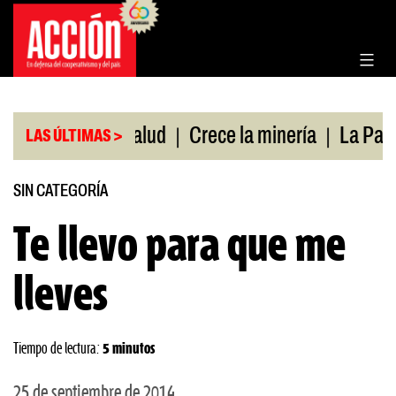
Saltar
al
contenido
|
|
ertura de salud
Crece la minería
La Pampa. Eme
LAS ÚLTIMAS >
SIN CATEGORÍA
Te llevo para que me
lleves
Tiempo de lectura:
5 minutos
25 de septiembre de 2014