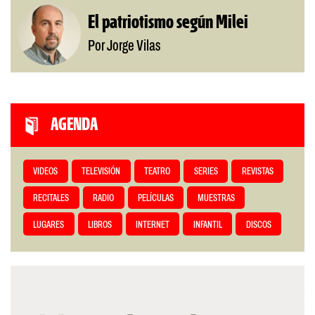
El patriotismo según Milei
Por Jorge Vilas
AGENDA
VIDEOS
TELEVISIÓN
TEATRO
SERIES
REVISTAS
RECITALES
RADIO
PELÍCULAS
MUESTRAS
LUGARES
LIBROS
INTERNET
INFANTIL
DISCOS