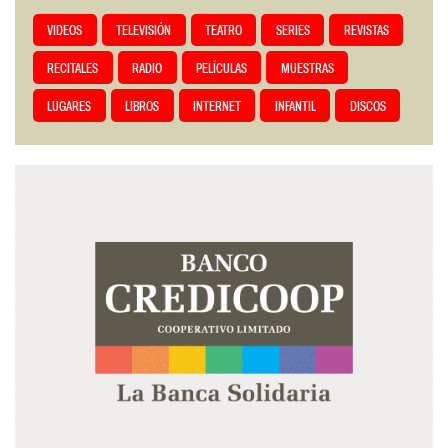
VIDEOS
TELEVISIÓN
TEATRO
SERIES
REVISTAS
RECITALES
RADIO
PELÍCULAS
MUESTRAS
LUGARES
LIBROS
INTERNET
INFANTIL
DISCOS