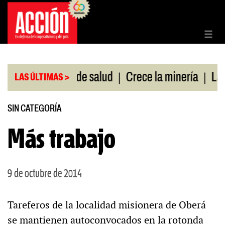
Saltar
al
contenido
|
|
sin cobertura de salud
Crece la minería
La Pam
LAS ÚLTIMAS >
SIN CATEGORÍA
Más trabajo
9 de octubre de 2014
Tareferos de la localidad misionera de Oberá
se mantienen autoconvocados en la rotonda