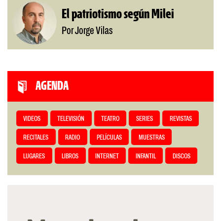
El patriotismo según Milei
Por Jorge Vilas
AGENDA
VIDEOS
TELEVISIÓN
TEATRO
SERIES
REVISTAS
RECITALES
RADIO
PELÍCULAS
MUESTRAS
LUGARES
LIBROS
INTERNET
INFANTIL
DISCOS