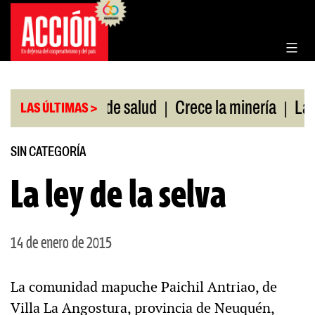
Saltar
al
contenido
|
|
sin cobertura de salud
Crece la minería
La Pamp
LAS ÚLTIMAS >
SIN CATEGORÍA
La ley de la selva
14 de enero de 2015
La comunidad mapuche Paichil Antriao, de
Villa La Angostura, provincia de Neuquén,