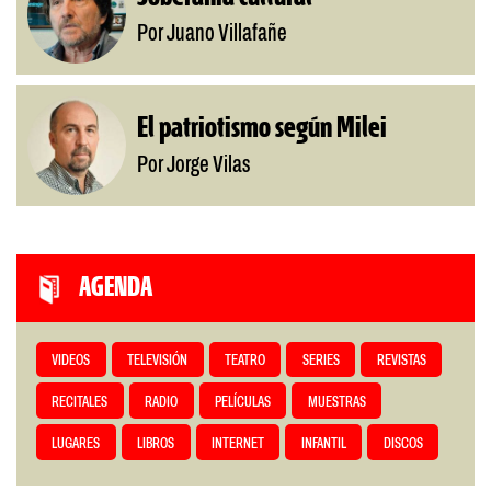
Por Juano Villafañe
El patriotismo según Milei
Por Jorge Vilas
AGENDA
VIDEOS
TELEVISIÓN
TEATRO
SERIES
REVISTAS
RECITALES
RADIO
PELÍCULAS
MUESTRAS
LUGARES
LIBROS
INTERNET
INFANTIL
DISCOS