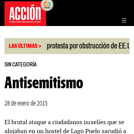
Saltar
al
contenido
|
iesgo
China protesta por obstrucción de EE.UU e
LAS ÚLTIMAS >
SIN CATEGORÍA
Antisemitismo
28 de enero de 2015
El brutal ataque a ciudadanos israelíes que se
alojaban en un hostel de Lago Puelo sacudió a