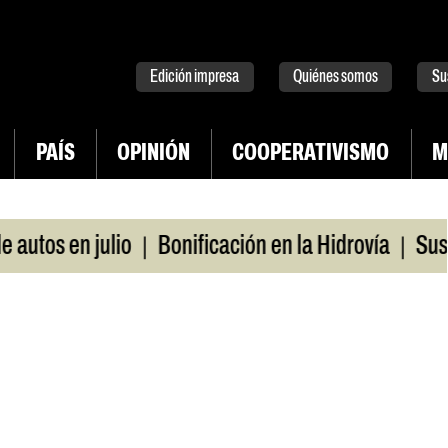
tter
instagram
tiktok
Youtube
Spotify
Edición impresa
Quiénes somos
Su
PAÍS
OPINIÓN
COOPERATIVISMO
M
|
|
os en julio
Bonificación en la Hidrovía
Suspend