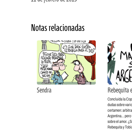
Notas relacionadas
Sendra
Rebequita 
Concluida la Co
dudas sobre vario
certamen: arbitr
Argentina… pero
sobre el amor. ¿S
Rebequita y Tobí