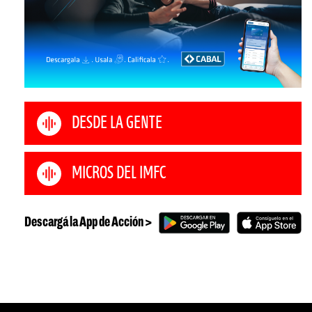
DESDE LA GENTE
MICROS DEL IMFC
Descargá la App de Acción >