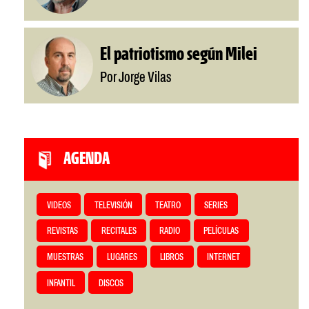
El patriotismo según Milei
Por Jorge Vilas
AGENDA
VIDEOS
TELEVISIÓN
TEATRO
SERIES
REVISTAS
RECITALES
RADIO
PELÍCULAS
MUESTRAS
LUGARES
LIBROS
INTERNET
INFANTIL
DISCOS