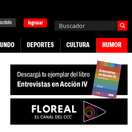
scribite
Ingresar
UNDO
DEPORTES
CULTURA
HUMOR
|
en desregulación del practicaje
Denuncias por vi