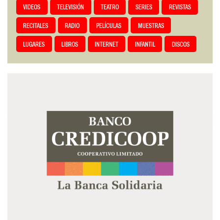
VIDEOS
TELEVISIÓN
TEATRO
SERIES
REVISTAS
RECITALES
RADIO
PELÍCULAS
MUESTRAS
LUGARES
LIBROS
INTERNET
INFANTIL
DISCOS