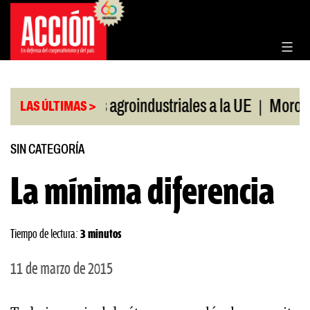
Saltar
al
contenido
|
ortaciones agroindustriales a la UE
Morosidad en
LAS ÚLTIMAS >
SIN CATEGORÍA
La mínima diferencia
Tiempo de lectura:
3 minutos
11 de marzo de 2015