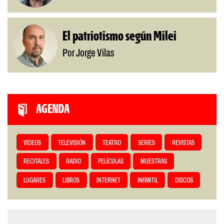
El patriotismo según Milei
Por Jorge Vilas
AGENDA
VIDEOS
TELEVISIÓN
TEATRO
SERIES
REVISTAS
RECITALES
RADIO
PELÍCULAS
MUESTRAS
LUGARES
LIBROS
INTERNET
INFANTIL
DISCOS