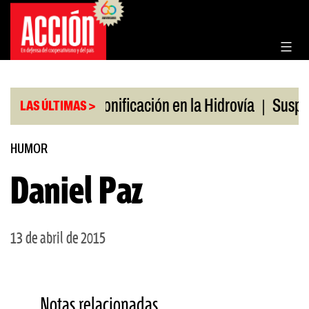
Saltar
al
contenido
|
|
 en julio
Bonificación en la Hidrovía
Suspenden
LAS ÚLTIMAS >
HUMOR
Daniel Paz
13 de abril de 2015
Notas relacionadas