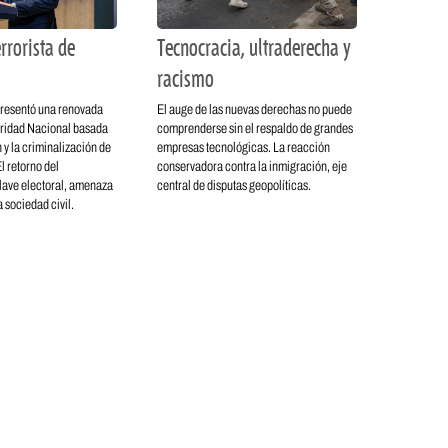
rrorista de
Tecnocracia, ultraderecha y
racismo
resentó una renovada
El auge de las nuevas derechas no puede
ridad Nacional basada
comprenderse sin el respaldo de grandes
 y la criminalización de
empresas tecnológicas. La reacción
l retorno del
conservadora contra la inmigración, eje
lave electoral, amenaza
central de disputas geopolíticas.
 sociedad civil.