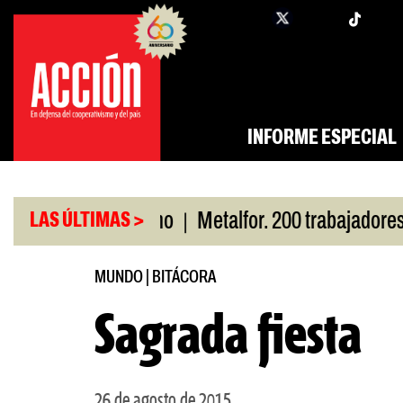
Saltar
twi
facebook
al
contenido
INFORME ESPECIAL
|
por San Cayetano
Metalfor. 200 trabajadores en r
LAS ÚLTIMAS >
MUNDO
|
BITÁCORA
Sagrada fiesta
26 de agosto de 2015