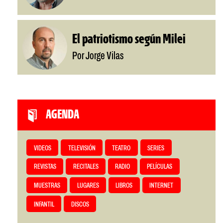
El patriotismo según Milei
Por Jorge Vilas
AGENDA
VIDEOS
TELEVISIÓN
TEATRO
SERIES
REVISTAS
RECITALES
RADIO
PELÍCULAS
MUESTRAS
LUGARES
LIBROS
INTERNET
INFANTIL
DISCOS