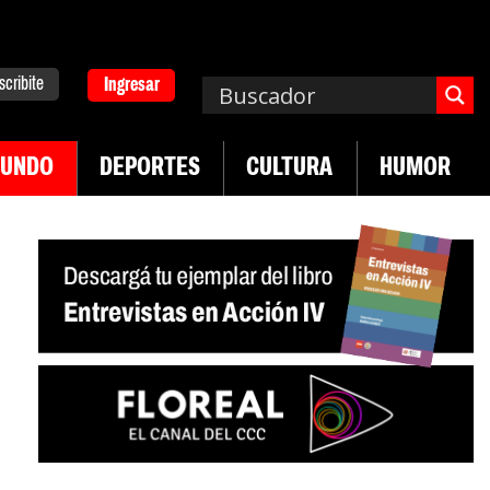
scribite
Ingresar
UNDO
DEPORTES
CULTURA
HUMOR
|
en Neuquén
Miguel Díaz-Canel: «Es un genocidio»