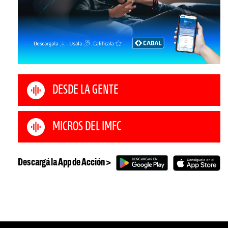
DESDE LA GENTE
MICROS DEL IMFC
Descargá la App de Acción >