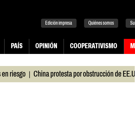
tter
instagram
tiktok
Youtube
Spotify
Edición impresa
Quiénes somos
Su
PAÍS
OPINIÓN
COOPERATIVISMO
M
|
iesgo
China protesta por obstrucción de EE.UU 