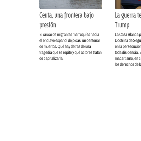
Ceuta, una frontera bajo
La guerra te
presión
Trump
El cruce de migrantes marroquíes hacia
La Casa Blanca p
el enclave español dejó casi un centenar
Doctrina de Segu
de muertos. Qué hay detrás de una
en la persecución
tragedia que se repite y qué actores tratan
toda disidencia. E
de capitalizarla.
macartismo, en c
los derechos de la