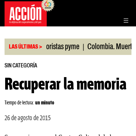
Saltar
al
contenido
|
n ventas minoristas pyme
Colombia. Muertos por
LAS ÚLTIMAS >
SIN CATEGORÍA
Recuperar la memoria
Tiempo de lectura:
un minuto
26 de agosto de 2015