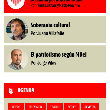
Por Telma Luzzani y Pablo Provitilo
Soberanía cultural
Por Juano Villafañe
El patriotismo según Milei
Por Jorge Vilas
AGENDA
VIDEOS
TELEVISIÓN
TEATRO
SERIES
REVISTAS