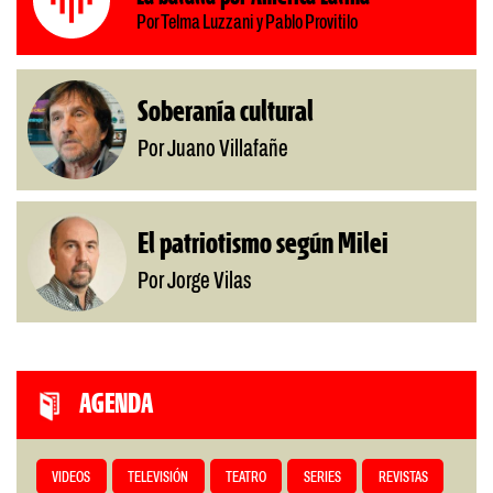
Por Telma Luzzani y Pablo Provitilo
Soberanía cultural
Por Juano Villafañe
El patriotismo según Milei
Por Jorge Vilas
AGENDA
VIDEOS
TELEVISIÓN
TEATRO
SERIES
REVISTAS