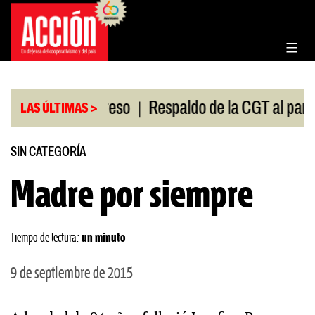
Saltar
al
contenido
|
ón en el Congreso
Respaldo de la CGT al paro univ
LAS ÚLTIMAS >
SIN CATEGORÍA
Madre por siempre
Tiempo de lectura:
un minuto
9 de septiembre de 2015