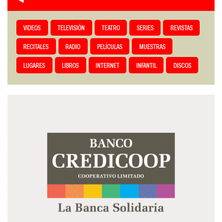
VIDEOS
TELEVISIÓN
TEATRO
SERIES
REVISTAS
RECITALES
RADIO
PELÍCULAS
MUESTRAS
LUGARES
LIBROS
INTERNET
INFANTIL
DISCOS