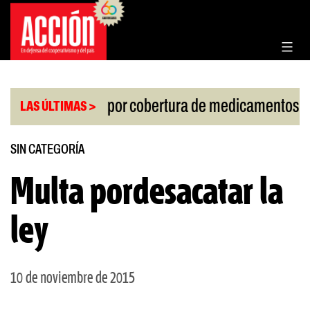
Saltar
al
contenido
|
lo de la Corte por cobertura de medicamentos
Uru
LAS ÚLTIMAS >
SIN CATEGORÍA
Multa pordesacatar la
ley
10 de noviembre de 2015