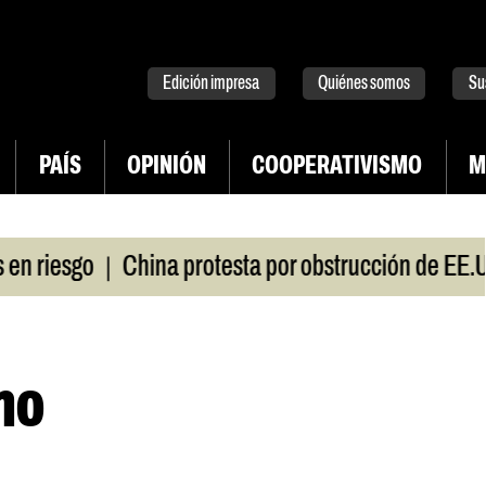
tter
instagram
tiktok
Youtube
Spotify
Edición impresa
Quiénes somos
Su
PAÍS
OPINIÓN
COOPERATIVISMO
M
|
esgo
China protesta por obstrucción de EE.UU e
no