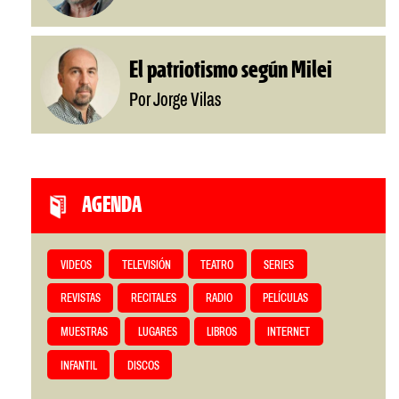
El patriotismo según Milei
Por Jorge Vilas
AGENDA
VIDEOS
TELEVISIÓN
TEATRO
SERIES
REVISTAS
RECITALES
RADIO
PELÍCULAS
MUESTRAS
LUGARES
LIBROS
INTERNET
INFANTIL
DISCOS