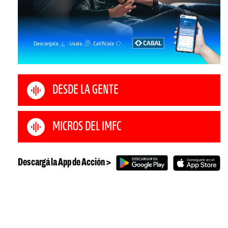
DESDE LA GENTE
MICROS DEL IMFC
Descargá la App de Acción >