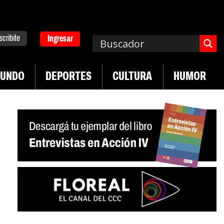
scribite
Ingresar
UNDO
DEPORTES
CULTURA
HUMOR
|
|
n Neuquén
Miguel Díaz-Canel: «Es un genocidio»