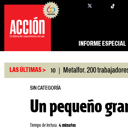
Saltar
twi
facebook
al
contenido
INFORME ESPECIAL
|
or San Cayetano
Metalfor. 200 trabajadores en ri
LAS ÚLTIMAS >
SIN CATEGORÍA
Un pequeño gra
Tiempo de lectura:
4 minutos