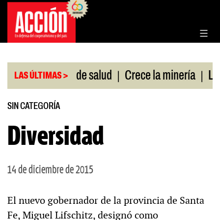
Saltar
al
contenido
|
|
sin cobertura de salud
Crece la minería
La Pam
LAS ÚLTIMAS >
SIN CATEGORÍA
Diversidad
14 de diciembre de 2015
El nuevo gobernador de la provincia de Santa
Fe, Miguel Lifschitz, designó como