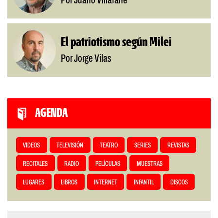
Por Juano Villafañe
El patriotismo según Milei
Por Jorge Vilas
AGENDA
VIDEOS
TELEVISIÓN
TEATRO
SERIES
REVISTAS
RECITALES
RADIO
PELÍCULAS
MUESTRAS
LUGARES
LIBROS
INTERNET
INFANTIL
DISCOS