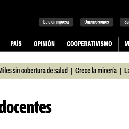
tter
instagram
tiktok
Youtube
Spotify
Edición impresa
Quiénes somos
Su
PAÍS
OPINIÓN
COOPERATIVISMO
M
|
|
 sin cobertura de salud
Crece la minería
La Pam
 docentes