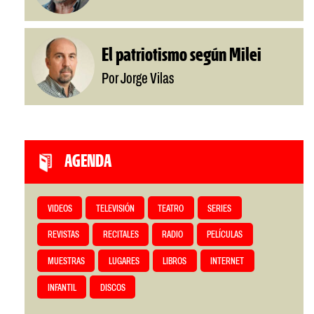
El patriotismo según Milei
Por Jorge Vilas
AGENDA
VIDEOS
TELEVISIÓN
TEATRO
SERIES
REVISTAS
RECITALES
RADIO
PELÍCULAS
MUESTRAS
LUGARES
LIBROS
INTERNET
INFANTIL
DISCOS