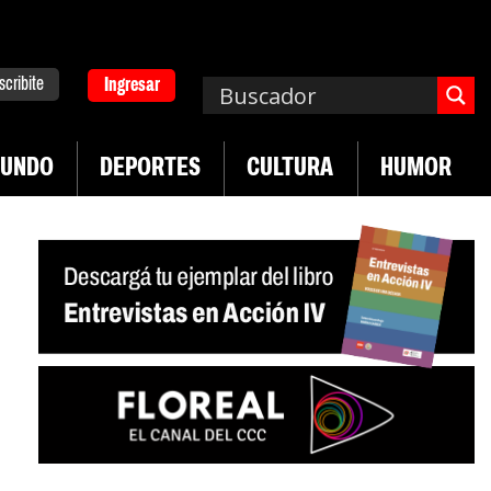
scribite
Ingresar
UNDO
DEPORTES
CULTURA
HUMOR
|
pa. Emergencia en salud mental
Los 43 estudia