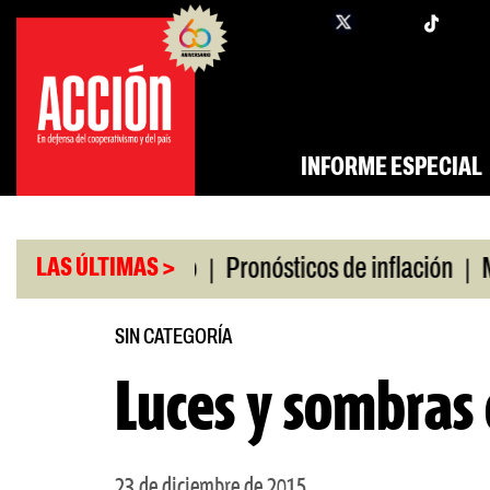
Saltar
twi
facebook
al
contenido
INFORME ESPECIAL
|
|
ro universitario
Pronósticos de inflación
Miles
LAS ÚLTIMAS >
SIN CATEGORÍA
Luces y sombras
23 de diciembre de 2015