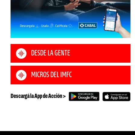
DESDE LA GENTE
MICROS DEL IMFC
Descargá la App de Acción >