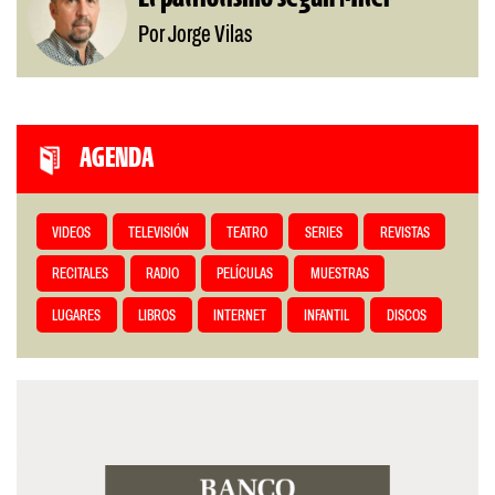
Por Jorge Vilas
AGENDA
VIDEOS
TELEVISIÓN
TEATRO
SERIES
REVISTAS
RECITALES
RADIO
PELÍCULAS
MUESTRAS
LUGARES
LIBROS
INTERNET
INFANTIL
DISCOS