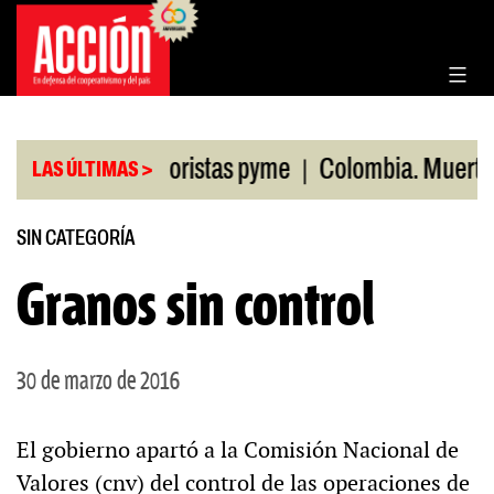
Saltar
al
contenido
|
en ventas minoristas pyme
Colombia. Muertos por
LAS ÚLTIMAS >
SIN CATEGORÍA
Granos sin control
30 de marzo de 2016
El gobierno apartó a la Comisión Nacional de
Valores (cnv) del control de las operaciones de