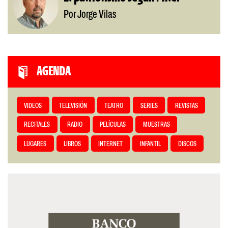
Por Jorge Vilas
AGENDA
VIDEOS
TELEVISIÓN
TEATRO
SERIES
REVISTAS
RECITALES
RADIO
PELÍCULAS
MUESTRAS
LUGARES
LIBROS
INTERNET
INFANTIL
DISCOS