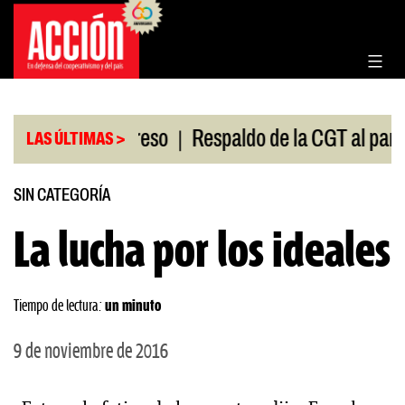
Saltar
al
contenido
|
ón en el Congreso
Respaldo de la CGT al paro univ
LAS ÚLTIMAS >
SIN CATEGORÍA
La lucha por los ideales
Tiempo de lectura:
un minuto
9 de noviembre de 2016