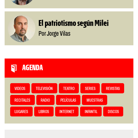
El patriotismo según Milei
Por Jorge Vilas
AGENDA
VIDEOS
TELEVISIÓN
TEATRO
SERIES
REVISTAS
RECITALES
RADIO
PELÍCULAS
MUESTRAS
LUGARES
LIBROS
INTERNET
INFANTIL
DISCOS