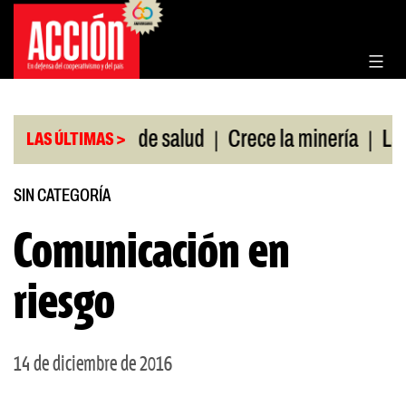
Saltar
al
contenido
|
|
in cobertura de salud
Crece la minería
La Pamp
LAS ÚLTIMAS >
SIN CATEGORÍA
Comunicación en
riesgo
14 de diciembre de 2016