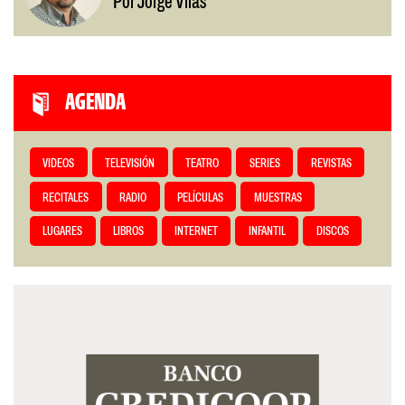
Por Jorge Vilas
AGENDA
VIDEOS
TELEVISIÓN
TEATRO
SERIES
REVISTAS
RECITALES
RADIO
PELÍCULAS
MUESTRAS
LUGARES
LIBROS
INTERNET
INFANTIL
DISCOS