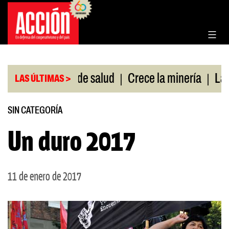
Saltar
al
contenido
|
|
in cobertura de salud
Crece la minería
La Pamp
LAS ÚLTIMAS >
SIN CATEGORÍA
Un duro 2017
11 de enero de 2017