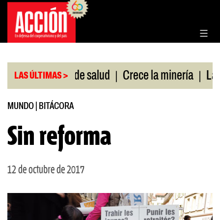
Saltar
al
contenido
|
|
in cobertura de salud
Crece la minería
La Pamp
LAS ÚLTIMAS >
MUNDO
|
BITÁCORA
Sin reforma
12 de octubre de 2017