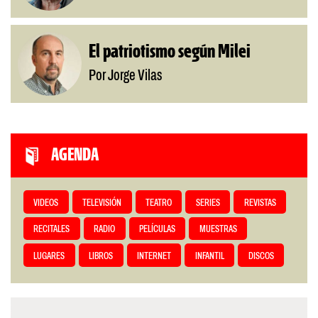
El patriotismo según Milei
Por Jorge Vilas
AGENDA
VIDEOS
TELEVISIÓN
TEATRO
SERIES
REVISTAS
RECITALES
RADIO
PELÍCULAS
MUESTRAS
LUGARES
LIBROS
INTERNET
INFANTIL
DISCOS