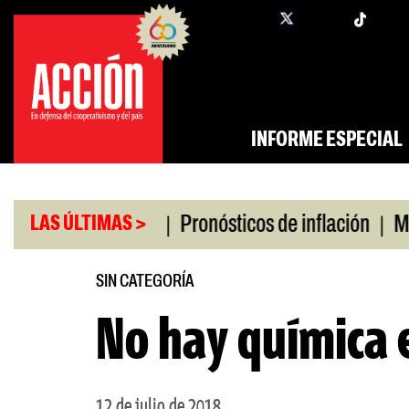
Saltar
twi
facebook
al
contenido
INFORME ESPECIAL
|
|
o universitario
Pronósticos de inflación
Miles 
LAS ÚLTIMAS >
SIN CATEGORÍA
No hay química 
12 de julio de 2018