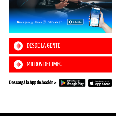
DESDE LA GENTE
MICROS DEL IMFC
Descargá la App de Acción >