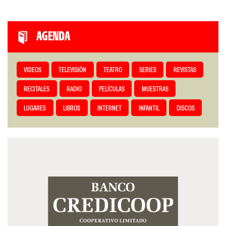
AGENDA
VIDEOS
TELEVISIÓN
TEATRO
SERIES
REVISTAS
RECITALES
RADIO
PELÍCULAS
MUESTRAS
LUGARES
LIBROS
INTERNET
INFANTIL
DISCOS