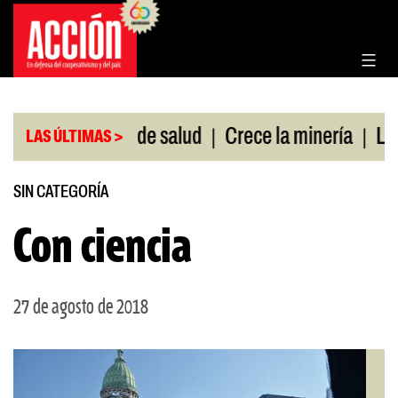
Saltar
al
contenido
|
|
sin cobertura de salud
Crece la minería
La Pam
LAS ÚLTIMAS >
SIN CATEGORÍA
Con ciencia
27 de agosto de 2018