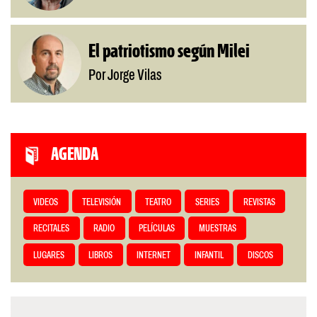
El patriotismo según Milei
Por Jorge Vilas
AGENDA
VIDEOS
TELEVISIÓN
TEATRO
SERIES
REVISTAS
RECITALES
RADIO
PELÍCULAS
MUESTRAS
LUGARES
LIBROS
INTERNET
INFANTIL
DISCOS