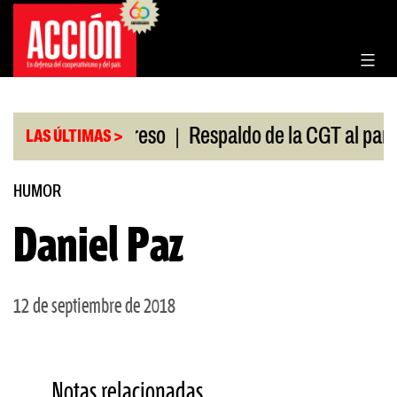
Saltar
al
contenido
|
ión en el Congreso
Respaldo de la CGT al paro uni
LAS ÚLTIMAS >
HUMOR
Daniel Paz
12 de septiembre de 2018
Notas relacionadas