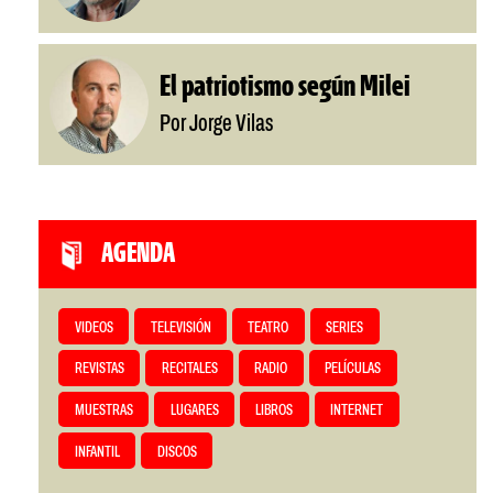
El patriotismo según Milei
Por Jorge Vilas
AGENDA
VIDEOS
TELEVISIÓN
TEATRO
SERIES
REVISTAS
RECITALES
RADIO
PELÍCULAS
MUESTRAS
LUGARES
LIBROS
INTERNET
INFANTIL
DISCOS