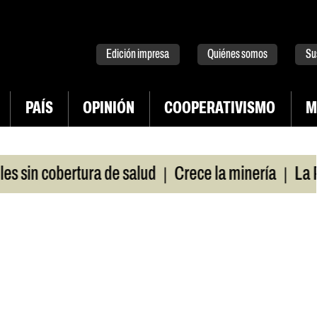
tter
instagram
tiktok
Youtube
Spotify
Edición impresa
Quiénes somos
Su
PAÍS
OPINIÓN
COOPERATIVISMO
M
|
|
in cobertura de salud
Crece la minería
La Pamp