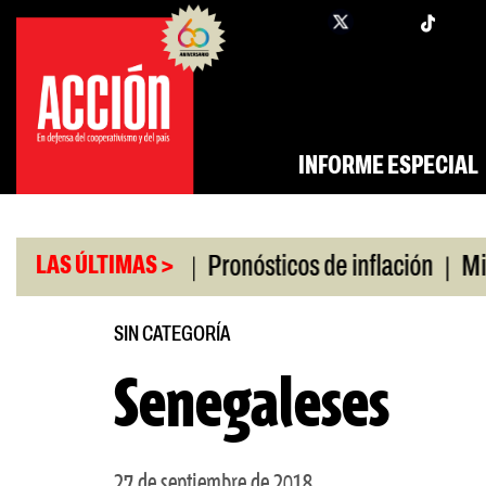
Saltar
twi
facebook
al
contenido
INFORME ESPECIAL
|
|
 universitario
Pronósticos de inflación
Miles s
LAS ÚLTIMAS >
SIN CATEGORÍA
Senegaleses
27 de septiembre de 2018