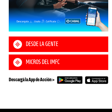
DESDE LA GENTE
MICROS DEL IMFC
Descargá la App de Acción >