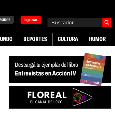
scribite
Ingresar
UNDO
DEPORTES
CULTURA
HUMOR
|
a. Emergencia en salud mental
Los 43 estudiant