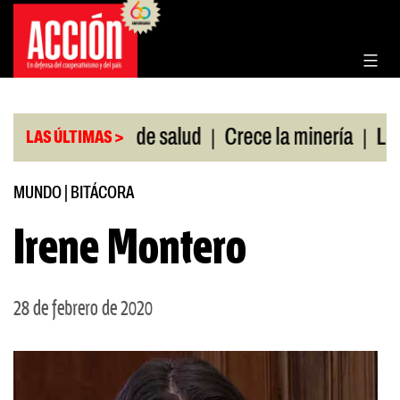
Saltar
al
contenido
|
|
sin cobertura de salud
Crece la minería
La Pam
LAS ÚLTIMAS >
MUNDO
|
BITÁCORA
Irene Montero
28 de febrero de 2020