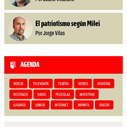
El patriotismo según Milei
Por Jorge Vilas
AGENDA
VIDEOS
TELEVISIÓN
TEATRO
SERIES
REVISTAS
RECITALES
RADIO
PELÍCULAS
MUESTRAS
LUGARES
LIBROS
INTERNET
INFANTIL
DISCOS