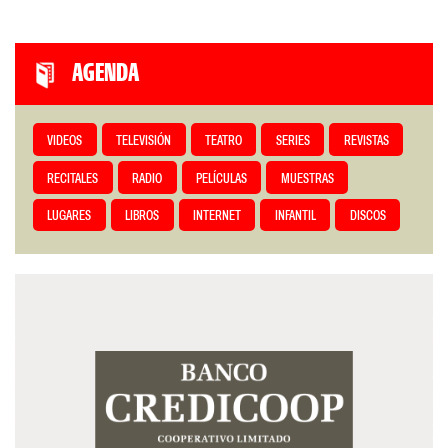
AGENDA
VIDEOS
TELEVISIÓN
TEATRO
SERIES
REVISTAS
RECITALES
RADIO
PELÍCULAS
MUESTRAS
LUGARES
LIBROS
INTERNET
INFANTIL
DISCOS