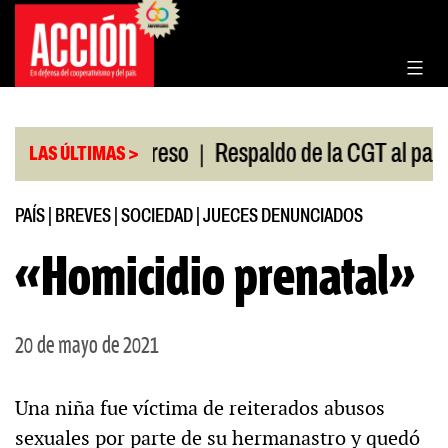
Saltar
al
contenido
|
n en el Congreso
Respaldo de la CGT al paro unive
LAS ÚLTIMAS >
PAÍS
|
BREVES
|
SOCIEDAD
|
JUECES DENUNCIADOS
«Homicidio prenatal»
20 de mayo de 2021
Una niña fue víctima de reiterados abusos
sexuales por parte de su hermanastro y quedó