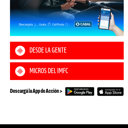
DESDE LA GENTE
MICROS DEL IMFC
Descargá la App de Acción >