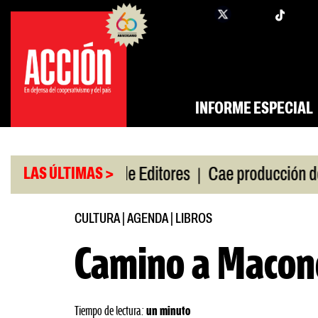
Saltar
twi
facebook
al
contenido
INFORME ESPECIAL
|
|
de gira
Feria de Editores
Cae producción de auto
LAS ÚLTIMAS >
CULTURA
|
AGENDA
|
LIBROS
Camino a Macon
Tiempo de lectura:
un minuto