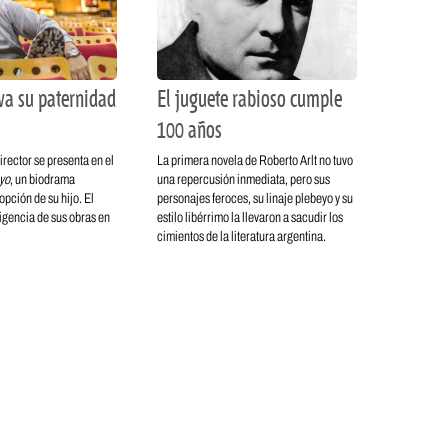
va su paternidad
El juguete rabioso cumple
100 años
irector se presenta en el
La primera novela de Roberto Arlt no tuvo
 yo
, un biodrama
una repercusión inmediata, pero sus
opción de su hijo. El
personajes feroces, su linaje plebeyo y su
vigencia de sus obras en
estilo libérrimo la llevaron a sacudir los
cimientos de la literatura argentina.