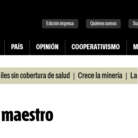
tter
instagram
tiktok
Youtube
Spotify
Edición impresa
Quiénes somos
Su
PAÍS
OPINIÓN
COOPERATIVISMO
M
|
|
n cobertura de salud
Crece la minería
La Pampa
, maestro