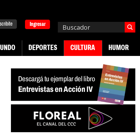
scribite
Ingresar
UNDO
DEPORTES
CULTURA
HUMOR
|
. Emergencia en salud mental
Los 43 estudiante