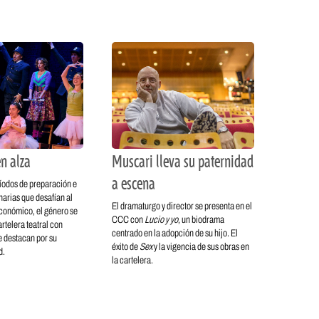
n alza
Muscari lleva su paternidad
a escena
íodos de preparación e
narias que desafían al
El dramaturgo y director se presenta en el
económico, el género se
CCC con
Lucio y yo
, un biodrama
rtelera teatral con
centrado en la adopción de su hijo. El
e destacan por su
éxito de
Sex
y la vigencia de sus obras en
d.
la cartelera.