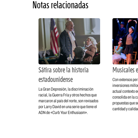
Notas relacionadas
Sátira sobre la historia
Musicales e
estadounidense
Con extensos per
inversiones millo
La Gran Depresión, la discriminación
actual contexto 
racial, la Guerra Fría y otros hechos que
consolida en la ca
marcaron al país del norte, son revisados
propuestas que s
por Larry David en una serie que tiene el
cantidad y calida
ADN de «Curb Your Enthusiasm».