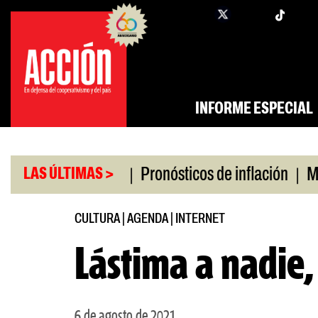
Saltar
twi
facebook
al
contenido
INFORME ESPECIAL
|
|
 universitario
Pronósticos de inflación
Miles si
LAS ÚLTIMAS >
CULTURA
|
AGENDA
|
INTERNET
Lástima a nadie
6 de agosto de 2021