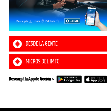
DESDE LA GENTE
MICROS DEL IMFC
Descargá la App de Acción >