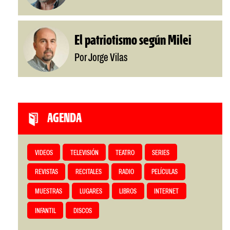
El patriotismo según Milei
Por Jorge Vilas
AGENDA
VIDEOS
TELEVISIÓN
TEATRO
SERIES
REVISTAS
RECITALES
RADIO
PELÍCULAS
MUESTRAS
LUGARES
LIBROS
INTERNET
INFANTIL
DISCOS