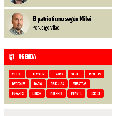
El patriotismo según Milei
Por Jorge Vilas
AGENDA
VIDEOS
TELEVISIÓN
TEATRO
SERIES
REVISTAS
RECITALES
RADIO
PELÍCULAS
MUESTRAS
LUGARES
LIBROS
INTERNET
INFANTIL
DISCOS