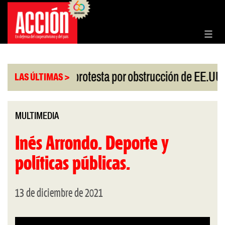
Saltar
al
contenido
|
sgo
China protesta por obstrucción de EE.UU en
LAS ÚLTIMAS >
MULTIMEDIA
Inés Arrondo. Deporte y
políticas públicas.
13 de diciembre de 2021