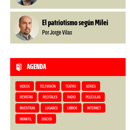
El patriotismo según Milei
Por Jorge Vilas
AGENDA
VIDEOS
TELEVISIÓN
TEATRO
SERIES
REVISTAS
RECITALES
RADIO
PELÍCULAS
MUESTRAS
LUGARES
LIBROS
INTERNET
INFANTIL
DISCOS