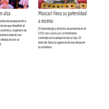
n alza
Muscari lleva su paternidad
a escena
íodos de preparación e
narias que desafían al
El dramaturgo y director se presenta en el
económico, el género se
CCC con
Lucio y yo
, un biodrama
rtelera teatral con
centrado en la adopción de su hijo. El
e destacan por su
éxito de
Sex
y la vigencia de sus obras en
d.
la cartelera.