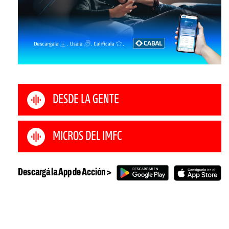
DESDE LA GENTE
MICROS DEL IMFC
Descargá la App de Acción >