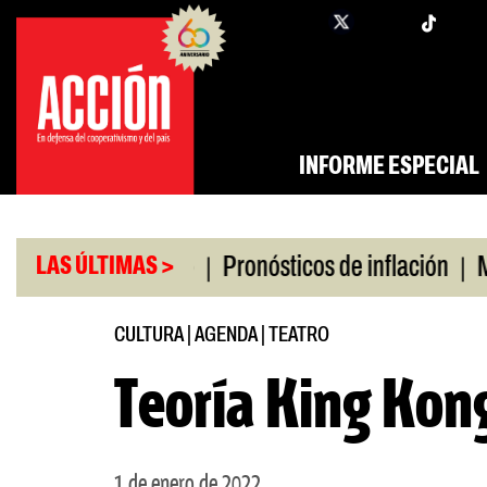
Saltar
twi
facebook
al
contenido
INFORME ESPECIAL
|
|
o universitario
Pronósticos de inflación
Miles 
LAS ÚLTIMAS >
CULTURA
|
AGENDA
|
TEATRO
Teoría King Kon
1 de enero de 2022