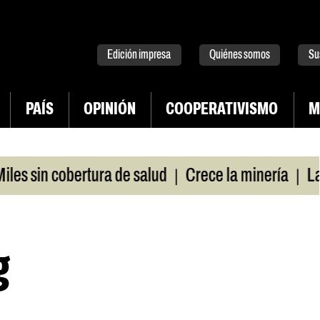
tter
instagram
tiktok
Youtube
Spotify
Edición impresa
Quiénes somos
Su
PAÍS
OPINIÓN
COOPERATIVISMO
M
|
|
sin cobertura de salud
Crece la minería
La Pam
g