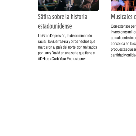
Sátira sobre la historia
Musicales e
estadounidense
Con extensos per
inversiones millo
La Gran Depresión, la discriminación
actual contexto 
racial, la Guerra Fría y otros hechos que
consolida en la ca
marcaron al país del norte, son revisados
propuestas que s
por Larry David en una serie que tiene el
cantidad y calida
ADN de «Curb Your Enthusiasm».