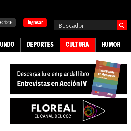
scribite
Ingresar
UNDO
DEPORTES
CULTURA
HUMOR
|
pa. Emergencia en salud mental
Los 43 estudian