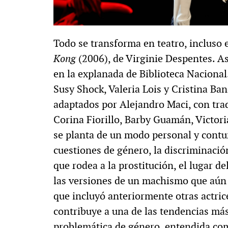
Todo se transforma en teatro, incluso 
Kong
(2006), de Virginie Despentes. Así
en la explanada de Biblioteca Naciona
Susy Shock, Valeria Lois y Cristina B
adaptados por Alejandro Maci, con trad
Corina Fiorillo, Barby Guamán, Victor
se planta de un modo personal y contun
cuestiones de género, la discriminación,
que rodea a la prostitución, el lugar de
las versiones de un machismo que aún su
que incluyó anteriormente otras actric
contribuye a una de las tendencias más 
problemática de género, entendida com