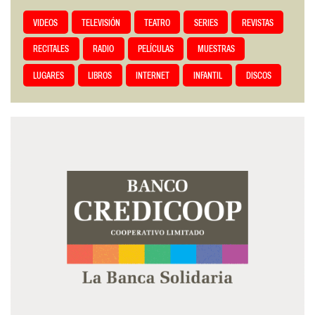
VIDEOS
TELEVISIÓN
TEATRO
SERIES
REVISTAS
RECITALES
RADIO
PELÍCULAS
MUESTRAS
LUGARES
LIBROS
INTERNET
INFANTIL
DISCOS