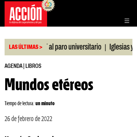
Saltar
al
contenido
|
o de la CGT al paro universitario
Iglesias y temp
LAS ÚLTIMAS >
AGENDA
|
LIBROS
Mundos etéreos
Tiempo de lectura:
un minuto
26 de febrero de 2022