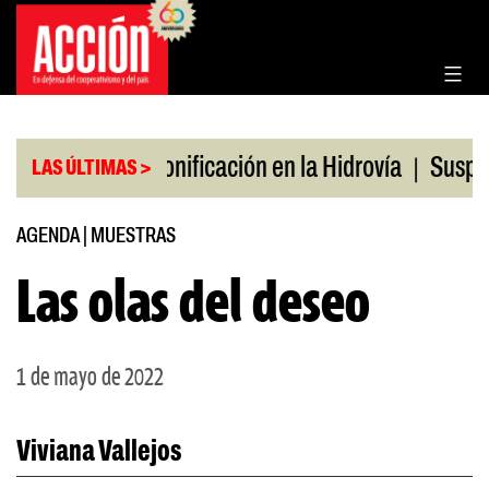
Saltar
al
contenido
|
|
en julio
Bonificación en la Hidrovía
Suspenden 
LAS ÚLTIMAS >
AGENDA
|
MUESTRAS
Las olas del deseo
1 de mayo de 2022
Viviana Vallejos