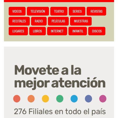
VIDEOS
TELEVISIÓN
TEATRO
SERIES
REVISTAS
RECITALES
RADIO
PELÍCULAS
MUESTRAS
LUGARES
LIBROS
INTERNET
INFANTIL
DISCOS