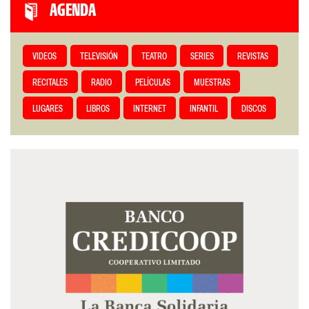
AGENDA
VIDEOS
TELEVISIÓN
TEATRO
SERIES
REVISTAS
RECITALES
RADIO
PELÍCULAS
MUESTRAS
LUGARES
LIBROS
INTERNET
INFANTIL
DISCOS