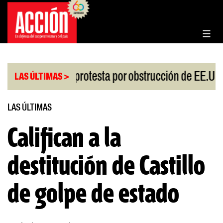
Saltar
al
contenido
|
iesgo
China protesta por obstrucción de EE.UU e
LAS ÚLTIMAS >
LAS ÚLTIMAS
Califican a la
destitución de Castillo
de golpe de estado