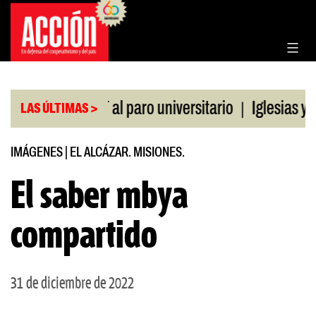
Saltar
al
contenido
|
e la CGT al paro universitario
Iglesias y templos
LAS ÚLTIMAS >
IMÁGENES
|
EL ALCÁZAR. MISIONES.
El saber mbya
compartido
31 de diciembre de 2022