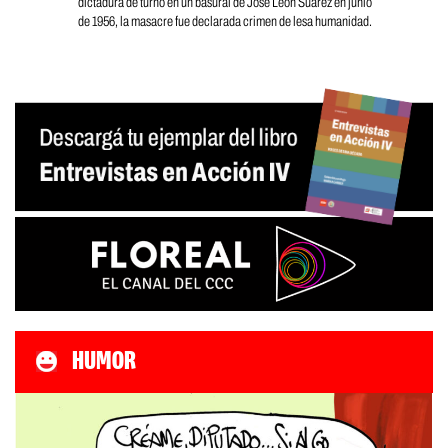
dictadura de turno en un basural de José León Suarez en junio
de 1956, la masacre fue declarada crimen de lesa humanidad.
HUMOR