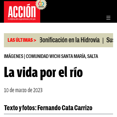
Saltar
al
contenido
|
|
 en julio
Bonificación en la Hidrovía
Suspenden 
LAS ÚLTIMAS >
IMÁGENES
|
COMUNIDAD WICHI SANTA MARÍA, SALTA
La vida por el río
10 de marzo de 2023
Texto y fotos: Fernando Cata Carrizo