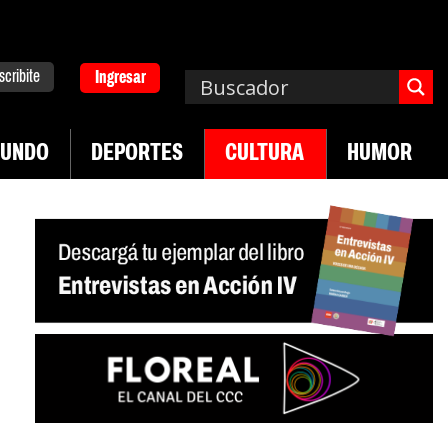
scribite
Ingresar
UNDO
DEPORTES
CULTURA
HUMOR
|
esregulación del practicaje
Denuncias por viole