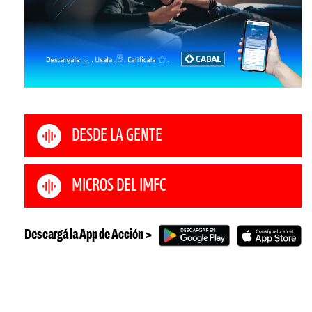
DESDE LA GENTE
MICROS DEL IMFC
Descargá la App de Acción >