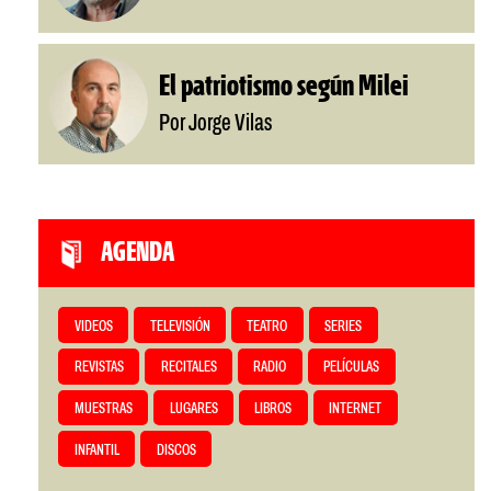
El patriotismo según Milei
Por Jorge Vilas
AGENDA
VIDEOS
TELEVISIÓN
TEATRO
SERIES
REVISTAS
RECITALES
RADIO
PELÍCULAS
MUESTRAS
LUGARES
LIBROS
INTERNET
INFANTIL
DISCOS