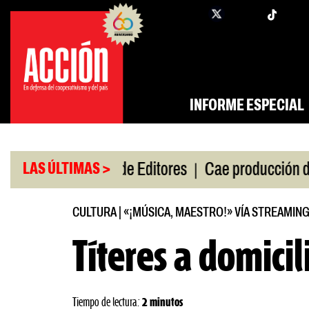
Saltar
twi
facebook
al
contenido
INFORME ESPECIAL
|
|
gira
Feria de Editores
Cae producción de autos 
LAS ÚLTIMAS >
CULTURA
|
«¡MÚSICA, MAESTRO!» VÍA STREAMIN
Títeres a domicil
Tiempo de lectura:
2 minutos