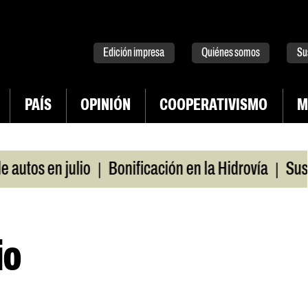
tter
instagram
tiktok
Youtube
Spotify
Edición impresa
Quiénes somos
Su
PAÍS
OPINIÓN
COOPERATIVISMO
M
|
|
en julio
Bonificación en la Hidrovía
Suspenden d
G
io