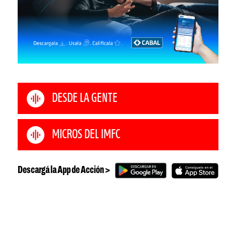
DESDE LA GENTE
MICROS DEL IMFC
Descargá la App de Acción >