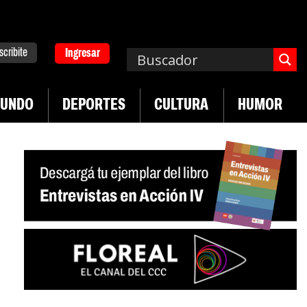
scribite
Ingresar
UNDO
DEPORTES
CULTURA
HUMOR
|
desregulación del practicaje
Denuncias por viol