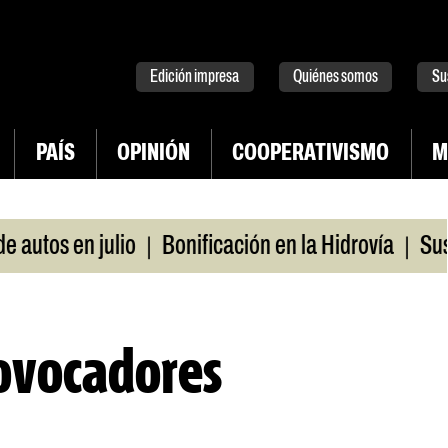
tter
instagram
tiktok
Youtube
Spotify
Edición impresa
Quiénes somos
Su
PAÍS
OPINIÓN
COOPERATIVISMO
M
|
|
en julio
Bonificación en la Hidrovía
Suspenden 
rovocadores