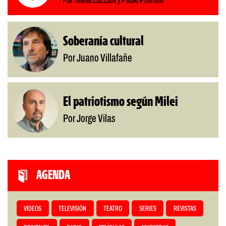
Por Telma Luzzani y Pablo Provitilo
Soberanía cultural
Por Juano Villafañe
El patriotismo según Milei
Por Jorge Vilas
AGENDA
VIDEOS
TELEVISIÓN
TEATRO
SERIES
REVISTAS