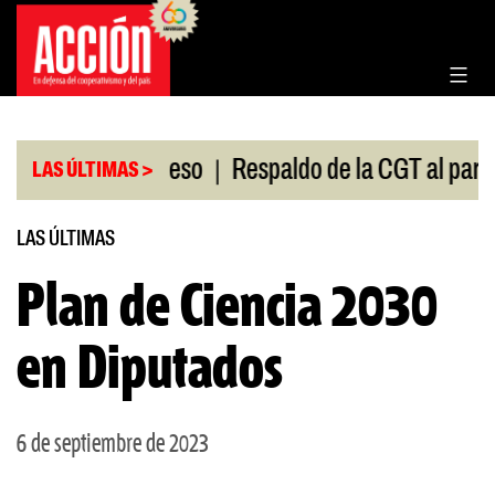
Saltar
al
contenido
|
ión en el Congreso
Respaldo de la CGT al paro uni
LAS ÚLTIMAS >
LAS ÚLTIMAS
Plan de Ciencia 2030
en Diputados
6 de septiembre de 2023