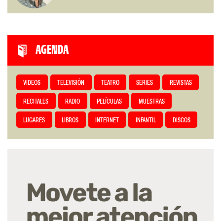
AGENDA
VIDEOS
TELEVISIÓN
TEATRO
SERIES
REVISTAS
RECITALES
RADIO
PELÍCULAS
MUESTRAS
LUGARES
LIBROS
INTERNET
INFANTIL
DISCOS