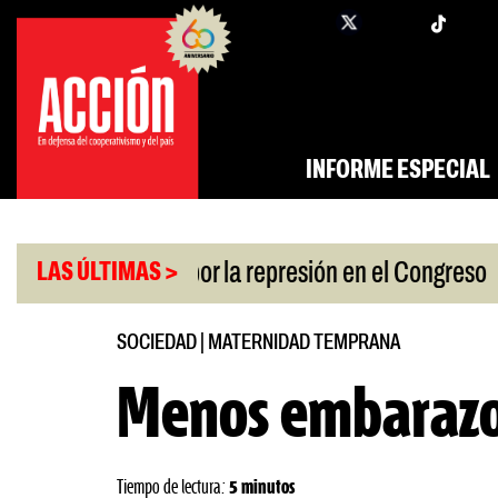
Saltar
twi
facebook
al
contenido
INFORME ESPECIAL
|
n a policías por la represión en el Congreso
Respa
LAS ÚLTIMAS >
SOCIEDAD
|
MATERNIDAD TEMPRANA
Menos embarazo
Tiempo de lectura:
5 minutos