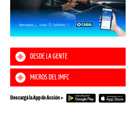
DESDE LA GENTE
MICROS DEL IMFC
Descargá la App de Acción >