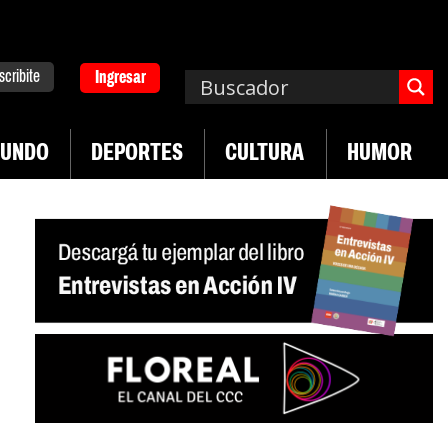
scribite
Ingresar
UNDO
DEPORTES
CULTURA
HUMOR
|
mplos asisten económicamente a la población
Indu