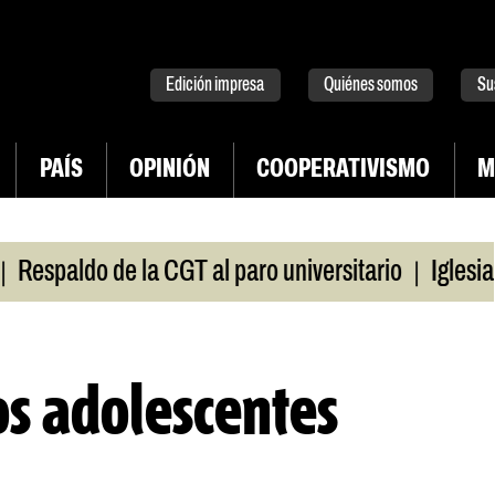
tter
instagram
tiktok
Youtube
Spotify
Edición impresa
Quiénes somos
Su
PAÍS
OPINIÓN
COOPERATIVISMO
M
|
ldo de la CGT al paro universitario
Iglesias y te
s adolescentes