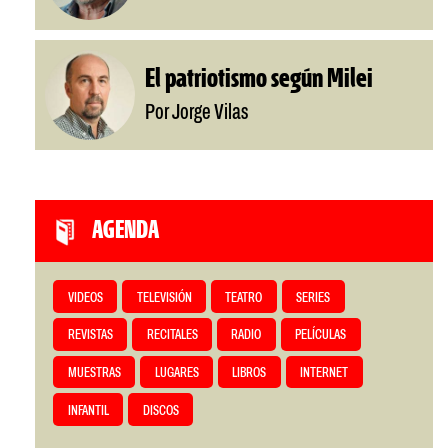
El patriotismo según Milei
Por Jorge Vilas
AGENDA
VIDEOS
TELEVISIÓN
TEATRO
SERIES
REVISTAS
RECITALES
RADIO
PELÍCULAS
MUESTRAS
LUGARES
LIBROS
INTERNET
INFANTIL
DISCOS