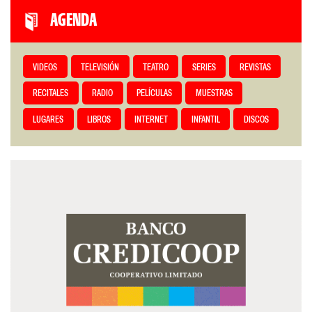
AGENDA
VIDEOS
TELEVISIÓN
TEATRO
SERIES
REVISTAS
RECITALES
RADIO
PELÍCULAS
MUESTRAS
LUGARES
LIBROS
INTERNET
INFANTIL
DISCOS