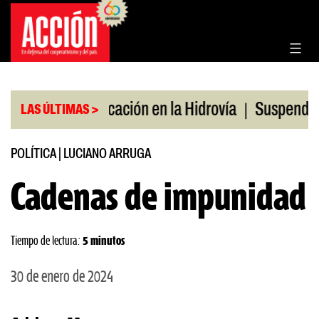
Saltar
al
contenido
|
|
o
Bonificación en la Hidrovía
Suspenden desregu
LAS ÚLTIMAS >
POLÍTICA
|
LUCIANO ARRUGA
Cadenas de impunidad
Tiempo de lectura:
5 minutos
30 de enero de 2024