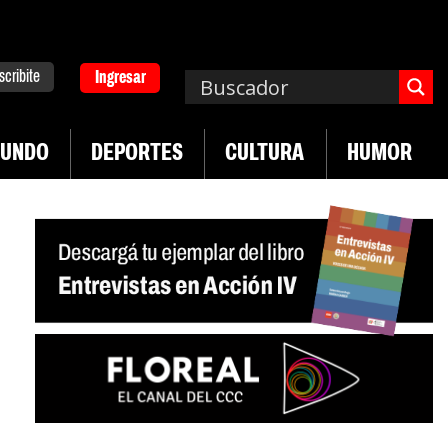
scribite
Ingresar
UNDO
DEPORTES
CULTURA
HUMOR
|
desregulación del practicaje
Denuncias por viol