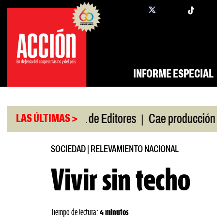
Saltar
twi
facebook
al
contenido
INFORME ESPECIAL
|
|
 gira
Feria de Editores
Cae producción de autos 
LAS ÚLTIMAS >
SOCIEDAD
|
RELEVAMIENTO NACIONAL
Vivir sin techo
Tiempo de lectura:
4 minutos