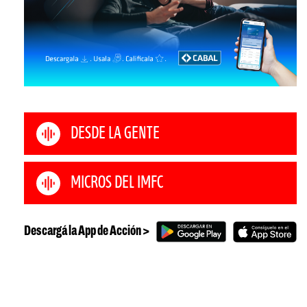
DESDE LA GENTE
MICROS DEL IMFC
Descargá la App de Acción >