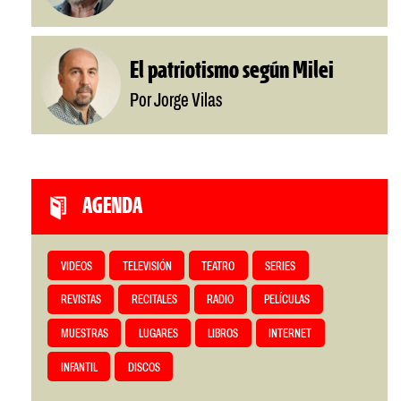
El patriotismo según Milei
Por Jorge Vilas
AGENDA
VIDEOS
TELEVISIÓN
TEATRO
SERIES
REVISTAS
RECITALES
RADIO
PELÍCULAS
MUESTRAS
LUGARES
LIBROS
INTERNET
INFANTIL
DISCOS