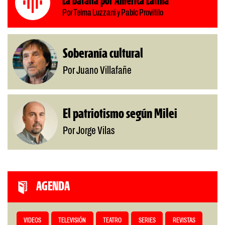
La batalla por América Latina
Por Telma Luzzani y Pablo Provitilo
Soberanía cultural
Por Juano Villafañe
El patriotismo según Milei
Por Jorge Vilas
AGENDA
VIDEOS
TELEVISIÓN
TEATRO
SERIES
REVISTAS