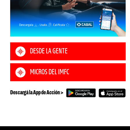
DESDE LA GENTE
MICROS DEL IMFC
Descargá la App de Acción >