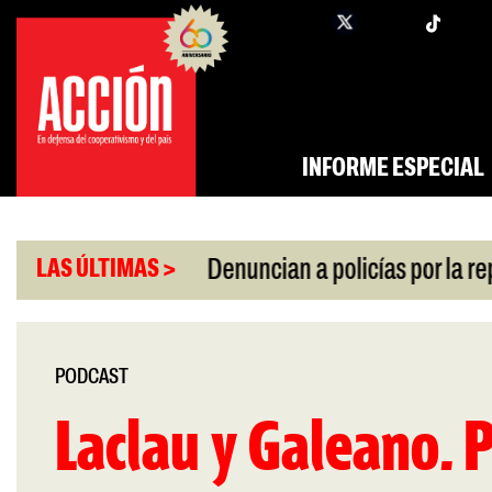
Saltar
twi
facebook
al
contenido
INFORME ESPECIAL
|
 por la crisis
Denuncian a policías por la repres
LAS ÚLTIMAS >
PODCAST
Laclau y Galeano. 