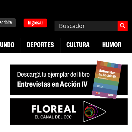
scribite
Ingresar
UNDO
DEPORTES
CULTURA
HUMOR
|
|
ersitario
Industria textil sigue en caída
Sin san