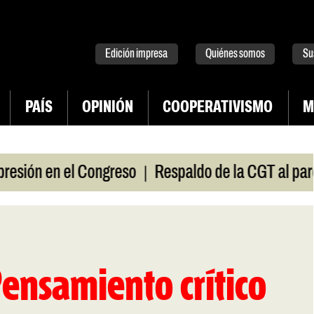
tter
instagram
tiktok
Youtube
Spotify
Edición impresa
Quiénes somos
Su
PAÍS
OPINIÓN
COOPERATIVISMO
M
|
ión en el Congreso
Respaldo de la CGT al paro univ
Pensamiento crítico