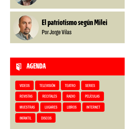
El patriotismo según Milei
Por Jorge Vilas
AGENDA
VIDEOS
TELEVISIÓN
TEATRO
SERIES
REVISTAS
RECITALES
RADIO
PELÍCULAS
MUESTRAS
LUGARES
LIBROS
INTERNET
INFANTIL
DISCOS