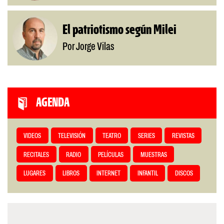
El patriotismo según Milei
Por Jorge Vilas
AGENDA
VIDEOS
TELEVISIÓN
TEATRO
SERIES
REVISTAS
RECITALES
RADIO
PELÍCULAS
MUESTRAS
LUGARES
LIBROS
INTERNET
INFANTIL
DISCOS