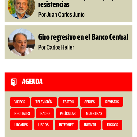
resistencias
Por Juan Carlos Junio
Giro regresivo en el Banco Central
Por Carlos Heller
AGENDA
VIDEOS
TELEVISIÓN
TEATRO
SERIES
REVISTAS
RECITALES
RADIO
PELÍCULAS
MUESTRAS
LUGARES
LIBROS
INTERNET
INFANTIL
DISCOS