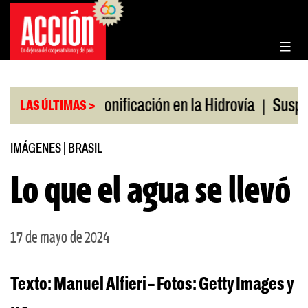
Saltar
al
contenido
|
|
ulio
Bonificación en la Hidrovía
Suspenden desr
LAS ÚLTIMAS >
IMÁGENES
|
BRASIL
Lo que el agua se llevó
17 de mayo de 2024
Texto: Manuel Alfieri – Fotos: Getty Images y