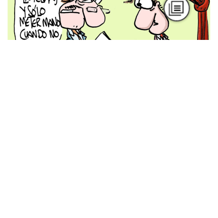
Podcast
Nuevas masculinidades: más allá de los
mandatos
Por Mariana Anzorena
Podcast
La batalla por América Latina