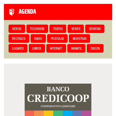
AGENDA
VIDEOS
TELEVISIÓN
TEATRO
SERIES
REVISTAS
RECITALES
RADIO
PELÍCULAS
MUESTRAS
LUGARES
LIBROS
INTERNET
INFANTIL
DISCOS