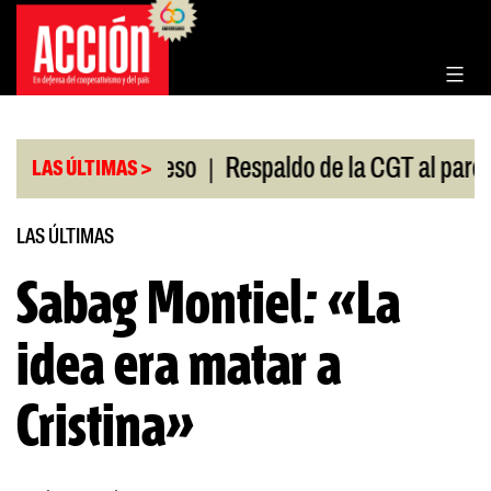
Saltar
al
contenido
|
ión en el Congreso
Respaldo de la CGT al paro univ
LAS ÚLTIMAS >
LAS ÚLTIMAS
Sabag Montiel: «La
idea era matar a
Cristina»