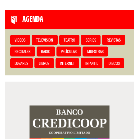
AGENDA
VIDEOS
TELEVISIÓN
TEATRO
SERIES
REVISTAS
RECITALES
RADIO
PELÍCULAS
MUESTRAS
LUGARES
LIBROS
INTERNET
INFANTIL
DISCOS