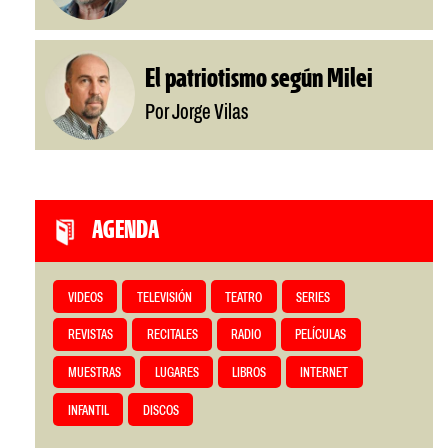
El patriotismo según Milei
Por Jorge Vilas
AGENDA
VIDEOS
TELEVISIÓN
TEATRO
SERIES
REVISTAS
RECITALES
RADIO
PELÍCULAS
MUESTRAS
LUGARES
LIBROS
INTERNET
INFANTIL
DISCOS