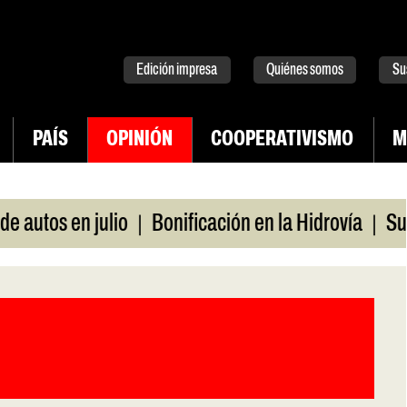
tter
instagram
tiktok
Youtube
Spotify
Edición impresa
Quiénes somos
Su
PAÍS
OPINIÓN
COOPERATIVISMO
M
|
|
en julio
Bonificación en la Hidrovía
Suspenden 