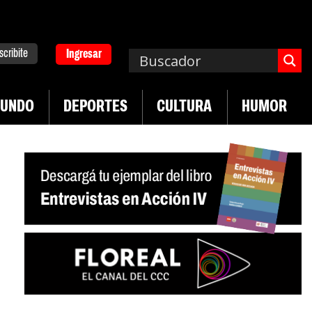
scribite
Ingresar
UNDO
DEPORTES
CULTURA
HUMOR
|
desregulación del practicaje
Denuncias por viol