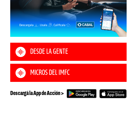
DESDE LA GENTE
MICROS DEL IMFC
Descargá la App de Acción >